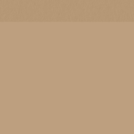
Les rencontres
PROGRAMME
Infos
EDITIONS PRÉCÉDENTES
HAUTE SAVOIE
École du dehors de l’école Françoise Dolto,
CONTACT
Vetraz-Monthoux
Mercredi 25 Mars
9h30 - 12h
Références documentaires