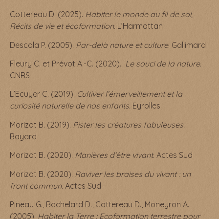
Cottereau D. (2025).
Habiter le monde au fil de soi,
Récits de vie et écoformation
. L’Harmattan
Descola P. (2005).
Par-delà nature et culture
. Gallimard
Fleury C. et Prévot A.-C. (2020).
Le souci de la nature.
CNRS
L’Ecuyer C. (2019).
Cultiver l’émerveillement et la
curiosité naturelle de nos enfants.
Eyrolles
Morizot B. (2019).
Pister les créatures fabuleuses.
Bayard
Morizot B. (2020).
Manières d’être vivant.
Actes Sud
Morizot B. (2020).
Raviver les braises du vivant : un
front commun
. Actes Sud
Pineau G., Bachelard D., Cottereau D., Moneyron A.
(2005).
Habiter la Terre : Ecoformation terrestre pour