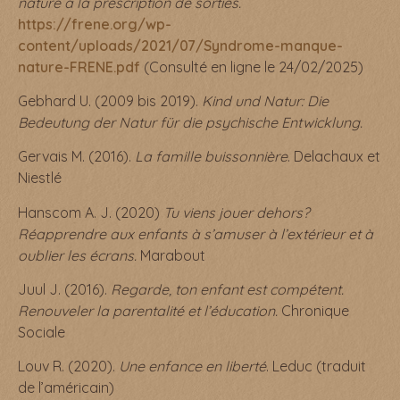
nature à la prescription de sorties.
https://frene.org/wp-
content/uploads/2021/07/Syndrome-manque-
nature-FRENE.pdf
(Consulté en ligne le 24/02/2025)
Gebhard U. (2009 bis 2019).
Kind und Natur: Die
Bedeutung der Natur für die psychische Entwicklung.
Gervais M. (2016).
La famille buissonnière
. Delachaux et
Niestlé
Hanscom A. J. (2020)
Tu viens jouer dehors?
Réapprendre aux enfants à s’amuser à l’extérieur et à
oublier les écrans.
Marabout
Juul J. (2016).
Regarde, ton enfant est compétent.
Renouveler la parentalité et l’éducation.
Chronique
Sociale
Louv R. (2020).
Une enfance en liberté
. Leduc (traduit
de l’américain)