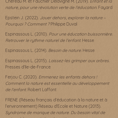
Chéreau M. et Fauchier Delavigne M. (2019).
Enfant et la
nature, pour une révolution verte de l’éducation
. Fayard
Epstein J. (2022).
Jouer dehors
,
explorer la nature –
Pourquoi ? Comment ?
Philippe Duval
Espinassous L. (2010).
Pour une éducation buissonnière.
Retrouver le rythme naturel de l’enfant.
Hesse
Espinassous L. (2014).
Besoin de nature
. Hesse
Espinassous L. (2015).
Laissez-les grimper aux arbres.
Presses d’Ile-de-France
Ferjou C. (2020).
Emmenez les enfants dehors !
Comment la nature est essentielle au développement
de l’enfant.
Robert Laffont
FRENE (Réseau français d’éducation à la nature et à
l’environnement) Réseau d’Ecole et Nature (2013).
Syndrome de manque de nature. Du besoin vital de