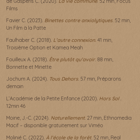
de Gasperis C. (2020).
La vie commune
. 52 min, Focus
Films
Favier C. (2023).
Binettes contre anxiolytiques
. 52 min,
Un Film à la Patte
Faulhaber C. (2018).
L’autre connexion.
41 min,
Troisième Option et Kamea Meah
Fouilleux A. (2018).
Être plutôt qu’avoir
.
88 min,
Bonnette et Minette
Jochum A. (2024).
Tous Dehors
.
57 min, Préparons
demain
L’Académie de la Petite Enfance (2020).
Hors Sol
.
12min 46
Moine, J.-C. (2024).
Naturellement
. 27 min, Ethnomedia
Macif – disponible gratuitement sur Viméo
Molinié C. (2022).
À l’école de la forêt
.
52 min, Real