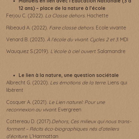
Manuels en lien avec l’Éducation Nationale (3 à
12 ans) – place de la nature à l’école
Ferjou C. (2022).
La Classe dehors
. Hachette
Ribeaud A. (2022).
Faire classe dehors
. Ecole vivante
Venard B. (2023).
À l’école du vivant. Cycles 2 et 3.
MDI
Wauquiez S.(2019).
L’école à ciel ouvert
. Salamandre
Le lien à la nature, une question sociétale
Albrecht G. (2020).
Les émotions de la terre.
Liens qui
libèrent
Cosquer A. (2021).
Le Lien naturel: Pour une
reconnexion au vivant.
Evergreen
Cottereau D. (2017).
Dehors, Ces milieux qui nous trans-
forment – Récits éco-biographiques nés d’ateliers
d’écriture
. L’Harmattan