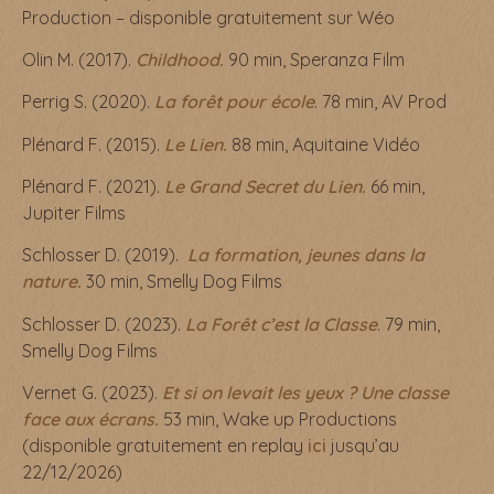
Production – disponible gratuitement sur Wéo
Olin M. (2017).
Childhood.
90 min, Speranza Film
Perrig S. (2020).
La forêt pour école
. 78 min, AV Prod
Plénard F. (2015).
Le Lien.
88 min, Aquitaine Vidéo
Plénard F. (2021).
Le Grand Secret du Lien.
66 min,
Jupiter Films
Schlosser D. (2019).
La formation, jeunes dans la
nature.
30 min, Smelly Dog Films
Schlosser D. (2023).
La Forêt c’est la Classe
. 79 min,
Smelly Dog Films
Vernet G. (2023).
Et si on levait les yeux ? Une classe
face aux écrans.
53 min, Wake up Productions
(disponible gratuitement en replay
ici
jusqu’au
22/12/2026)