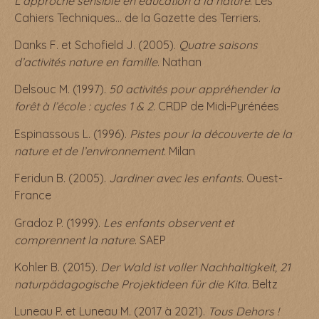
L’approche sensible en éducation à la nature
. Les
Cahiers Techniques… de la Gazette des Terriers.
Danks F. et Schofield J. (2005).
Quatre saisons
d’activités nature en famille
. Nathan
Delsouc M. (1997).
50 activités pour appréhender la
forêt à l’école : cycles 1 & 2.
CRDP de Midi-Pyrénées
Espinassous L. (1996).
Pistes pour la découverte de la
nature et de l’environnement
. Milan
Feridun B. (2005).
Jardiner avec les enfants.
Ouest-
France
Gradoz P. (1999).
Les enfants observent et
comprennent la nature
. SAEP
Kohler B. (2015).
Der Wald ist voller Nachhaltigkeit, 21
naturpädagogische Projektideen für die Kita.
Beltz
Luneau P. et Luneau M. (2017 à 2021).
Tous Dehors !