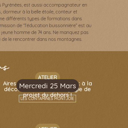
es Pyrénées, est aussi accompagnateur en
 dormeur à la belle étoile, conteur et
nime différents types de formations dans
mission de “l’éducation buissonnière” est au
e jeune homme de 74 ans. Ne manquez pas
e de le rencontrer dans nos montagnes.
us
ATELIER
Aires Terrestres Éducatives : à la
Mercredi 25 Mars
découverte d’une pédagogie de
projet du dehors !
LES CONTAMINES MONTJOIE