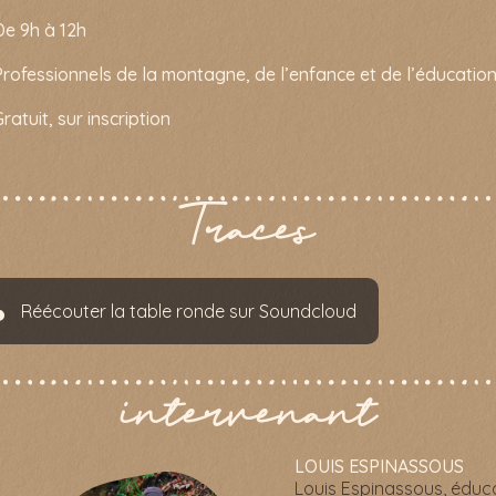
De 9h à 12h
Professionnels de la montagne, de l’enfance et de l’éducatio
ratuit, sur inscription
Traces
Réécouter la table ronde sur Soundcloud
intervenant
LOUIS ESPINASSOUS
Louis Espinassous, éduc