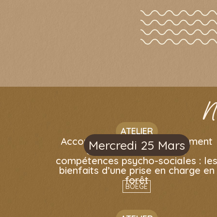
N
ATELIER
Accompagner le développement
Mercredi 25 Mars
sensori-moteur et les
compétences psycho-sociales : le
bienfaits d’une prise en charge en
forêt
BOËGE