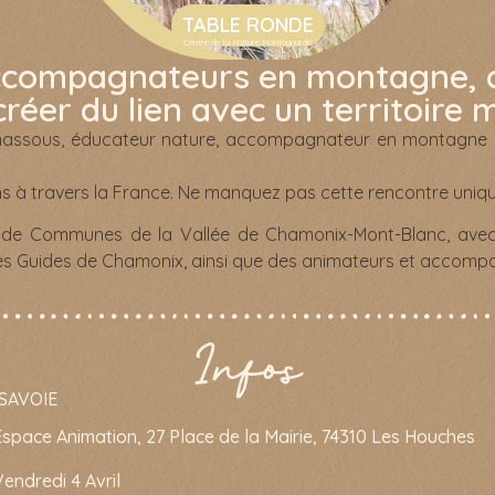
TABLE RONDE
Centre de la Nature Montagnarde
accompagnateurs en montagne,
 créer du lien avec un territoire
pinassous, éducateur nature, accompagnateur en montagne e
ons à travers la France. Ne manquez pas cette rencontre uniqu
 de Communes de la Vallée de Chamonix-Mont-Blanc, avec
es Guides de Chamonix, ainsi que des animateurs et accom
Infos
SAVOIE
Espace Animation, 27 Place de la Mairie, 74310 Les Houches
endredi 4 Avril