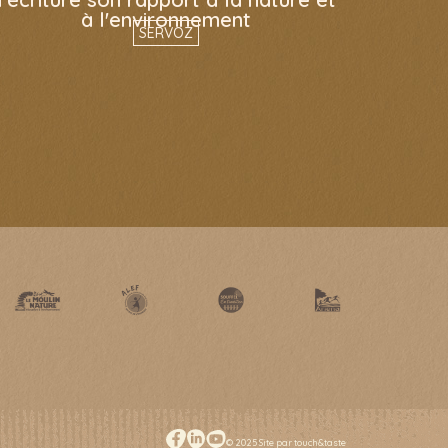
à l'environnement
SERVOZ
© 2025 Site par touch&taste