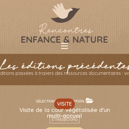
Les éditions précédente
ditions passées à travers des ressources documentaires : vidé
SÉLECTIONNER UNE ÉDITION :
VISITE
Visite de la cour végétalisée d'un
multi-accueil
STRASBOURG