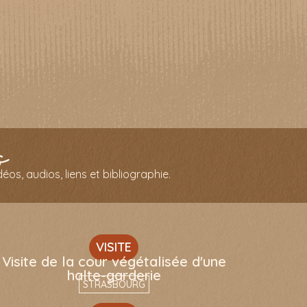
s
os, audios, liens et bibliographie.
VISITE
Visite de la cour végétalisée d'une
halte-garderie
STRASBOURG