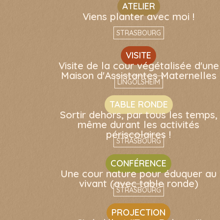
ATELIER
Viens planter avec moi !
STRASBOURG
VISITE
Visite de la cour végétalisée d'une
Maison d'Assistantes Maternelles
LINGOLSHEIM
TABLE RONDE
Sortir dehors, par tous les temps,
même durant les activités
périscolaires !
STRASBOURG
CONFÉRENCE
Une cour nature pour éduquer au
vivant (avec table ronde)
STRASBOURG
PROJECTION