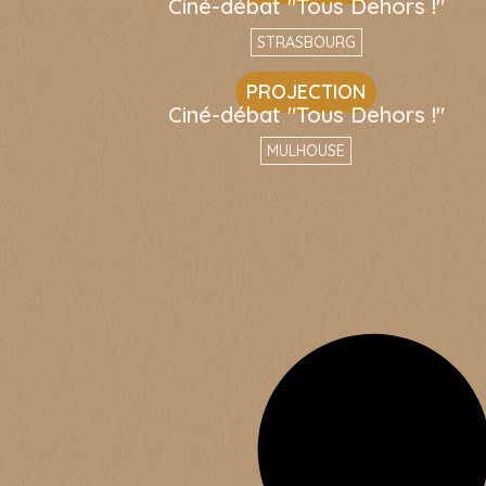
Ciné-débat "Tous Dehors !"
STRASBOURG
PROJECTION
Ciné-débat "Tous Dehors !"
MULHOUSE