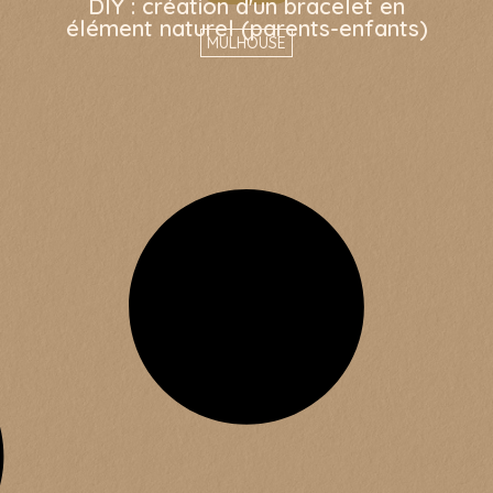
DIY : création d'un bracelet en
élément naturel (parents-enfants)
MULHOUSE