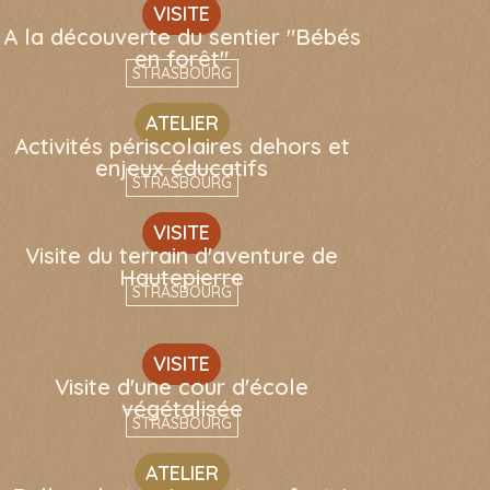
VISITE
A la découverte du sentier "Bébés
en forêt"
STRASBOURG
ATELIER
Activités périscolaires dehors et
enjeux éducatifs
STRASBOURG
VISITE
Visite du terrain d'aventure de
Hautepierre
STRASBOURG
VISITE
Visite d'une cour d'école
végétalisée
STRASBOURG
ATELIER