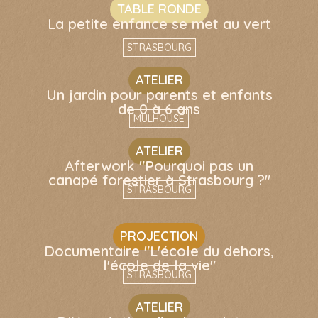
TABLE RONDE
La petite enfance se met au vert
STRASBOURG
ATELIER
Un jardin pour parents et enfants
de 0 à 6 ans
MULHOUSE
ATELIER
Afterwork "Pourquoi pas un
canapé forestier à Strasbourg ?"
STRASBOURG
PROJECTION
Documentaire "L'école du dehors,
l'école de la vie"
STRASBOURG
ATELIER